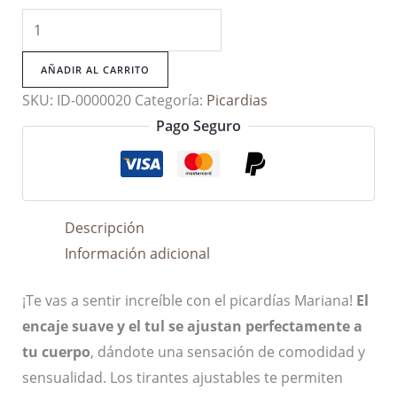
Picardías
Mariana
En
AÑADIR AL CARRITO
Encaje
SKU:
ID-0000020
Categoría:
Picardias
Negro
Pago Seguro
Con
Volante
cantidad
Descripción
Información adicional
¡Te vas a sentir increíble con el picardías Mariana!
El
encaje suave y el tul se ajustan perfectamente a
tu cuerpo
, dándote una sensación de comodidad y
sensualidad. Los tirantes ajustables te permiten